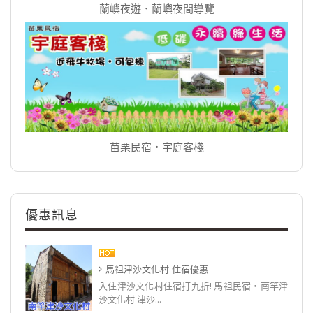
蘭嶼夜遊．蘭嶼夜間導覽
苗栗民宿‧宇庭客棧
優惠訊息
馬祖津沙文化村-住宿優惠-
入住津沙文化村住宿打九折! 馬祖民宿‧南竿津
沙文化村 津沙...