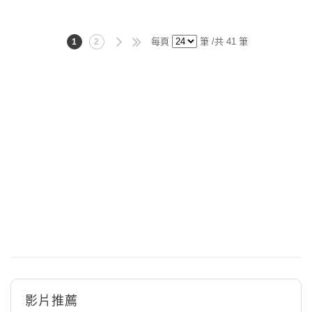
每頁
筆 /共 41 筆
1
2
影片推薦