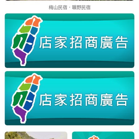
梅山民宿．曠野民宿