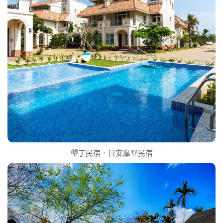
墾丁民宿．日安摩墅民宿