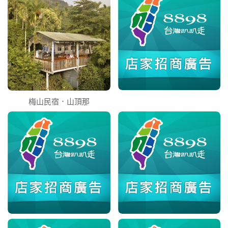
梅山民宿．山頂那