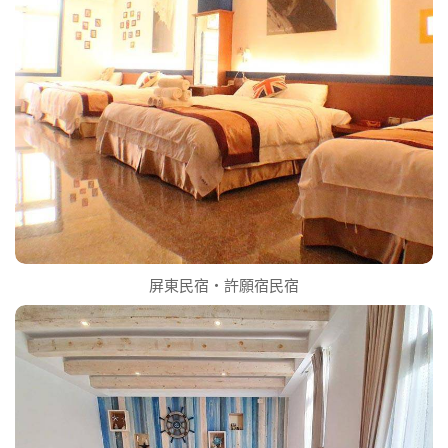
屏東民宿‧許願宿民宿