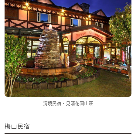
清境民宿‧見晴花園山莊
梅山民宿