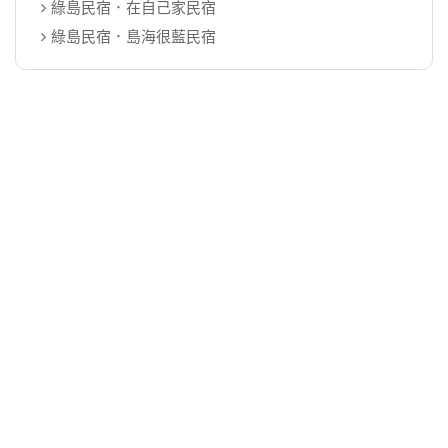
綠島民宿．在自己家民宿
綠島民宿．島海很藍民宿