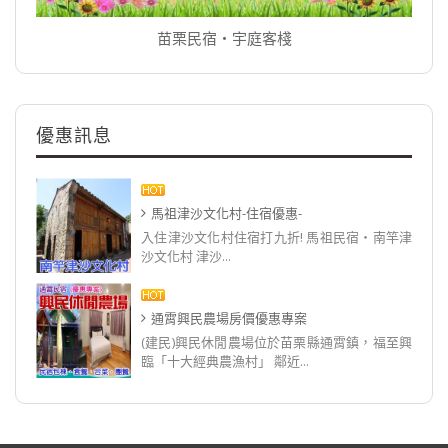
苗栗民宿‧宇庭客棧
優惠訊息
馬祖津沙文化村-住宿優惠-
入住津沙文化村住宿打九折! 馬祖民宿‧南竿津
沙文化村 津沙...
通霄興民農場房價優惠專案
(建民)興民休閒農場位於苗栗縣通霄鎮，福至興
臨「十大經典農漁村」 鄰近...