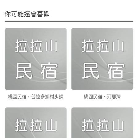
你可能還會喜歡
桃園民宿．普拉多鄉村步調
桃園民宿．河那灣