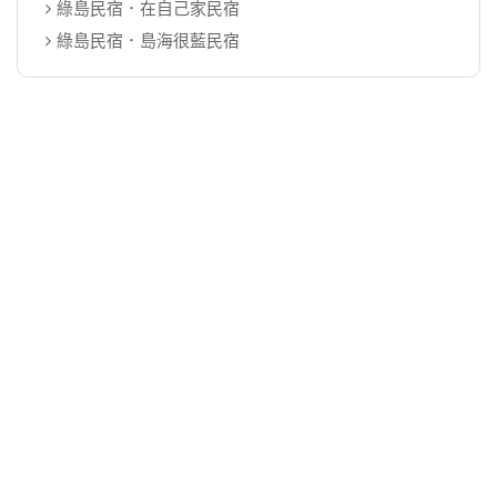
綠島民宿．在自己家民宿
綠島民宿．島海很藍民宿