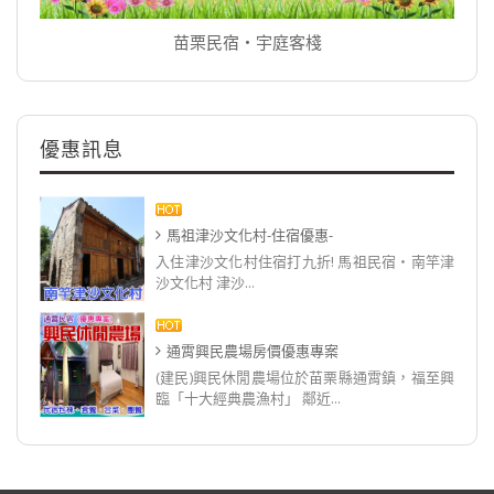
苗栗民宿‧宇庭客棧
優惠訊息
馬祖津沙文化村-住宿優惠-
入住津沙文化村住宿打九折! 馬祖民宿‧南竿津
沙文化村 津沙...
通霄興民農場房價優惠專案
(建民)興民休閒農場位於苗栗縣通霄鎮，福至興
臨「十大經典農漁村」 鄰近...