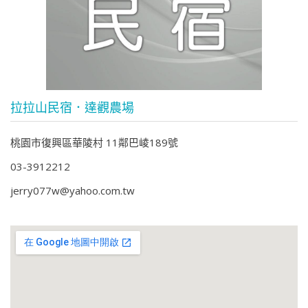
拉拉山民宿．達觀農場
桃園市復興區華陵村 11鄰巴崚189號
03-3912212
jerry077w@yahoo.com.tw