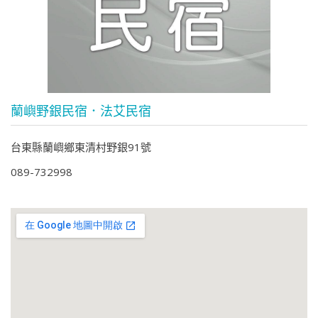
蘭嶼野銀民宿．法艾民宿
台東縣蘭嶼鄉東清村野銀91號
089-732998