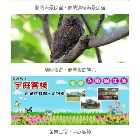
蘭嶼海景民宿．蘭嶼達瑞海景民宿
蘭嶼夜遊．蘭嶼夜間導覽
苗栗民宿‧宇庭客棧