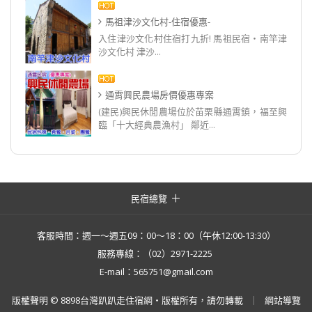
馬祖津沙文化村-住宿優惠-
入住津沙文化村住宿打九折! 馬祖民宿‧南竿津
沙文化村 津沙...
通霄興民農場房價優惠專案
(建民)興民休閒農場位於苗栗縣通霄鎮，福至興
臨「十大經典農漁村」 鄰近...
民宿總覽
客服時間：週一～週五09：00～18：00（午休12:00-13:30）
服務專線：（02）2971-2225
E-mail：565751@gmail.com
版權聲明 © 8898台灣趴趴走住宿網・版權所有，請勿轉載
網站導覽