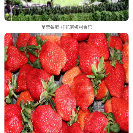
苗栗餐廳-桂花園鄉村會館