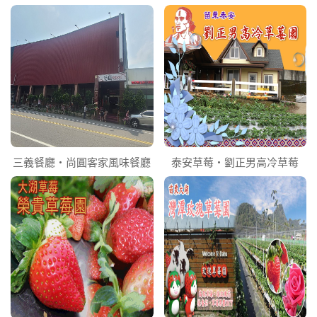
三義餐廳‧尚圓客家風味餐廳
泰安草莓‧劉正男高冷草莓