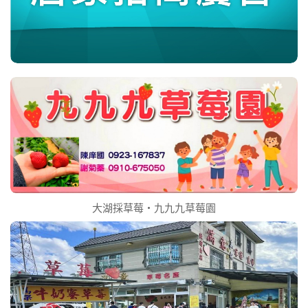
大湖採草莓‧九九九草莓園