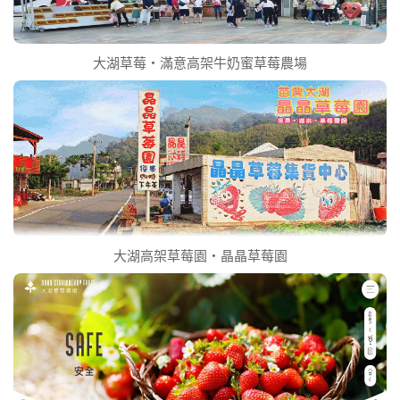
大湖草莓‧滿意高架牛奶蜜草莓農場
大湖高架草莓園‧晶晶草莓園