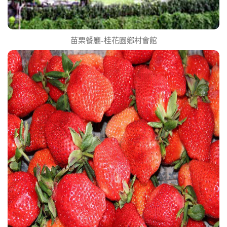
苗栗餐廳-桂花園鄉村會館