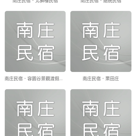
南庄民宿．北獅樓民宿
南庄民宿．總統民宿
南庄民宿．容園谷景觀渡假山莊
南庄民宿．栗田庄