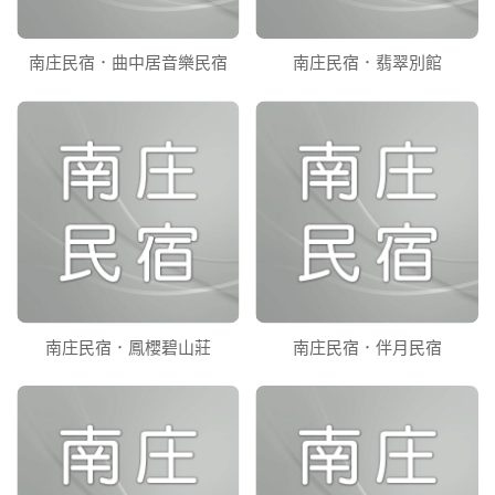
南庄民宿．曲中居音樂民宿
南庄民宿．翡翠別館
南庄民宿．鳳櫻碧山莊
南庄民宿．伴月民宿