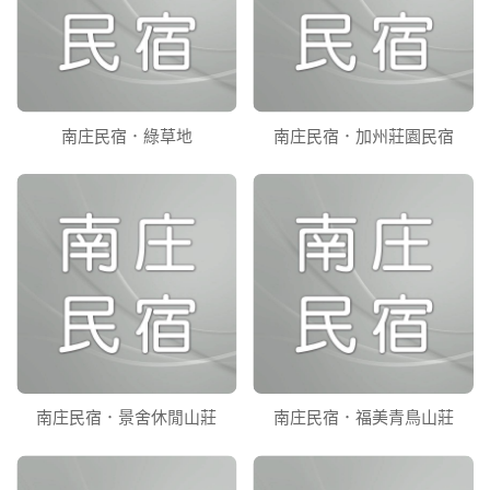
南庄民宿．綠草地
南庄民宿．加州莊園民宿
南庄民宿．景舍休閒山莊
南庄民宿．福美青鳥山莊