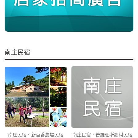
南庄民宿
南庄民宿‧新百香農場民宿
南庄民宿．普羅旺斯鄉村民宿