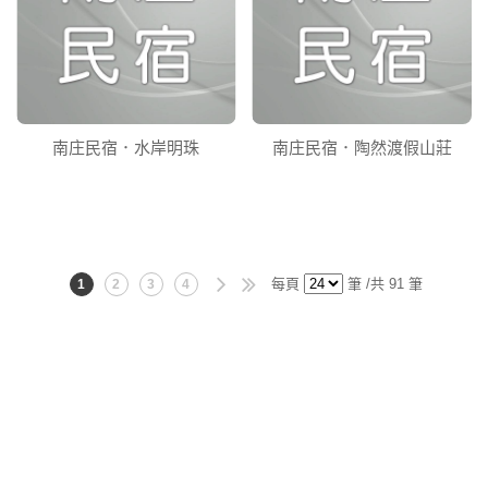
南庄民宿．水岸明珠
南庄民宿．陶然渡假山莊
每頁
筆 /共 91 筆
1
2
3
4