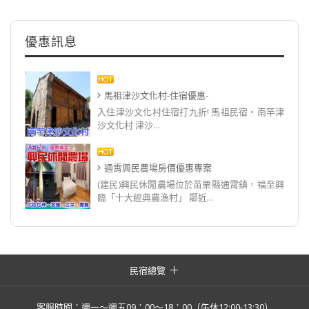
優惠訊息
馬祖津沙文化村-住宿優惠-
入住津沙文化村住宿打九折! 馬祖民宿‧南竿津
沙文化村 津沙...
通霄興民農場房價優惠專案
(建民)興民休閒農場位於苗栗縣通霄鎮，福至興
臨「十大經典農漁村」 鄰近...
民宿總覽
客服時間：週一～週五09：00～18：00（午休12:00-13:30）