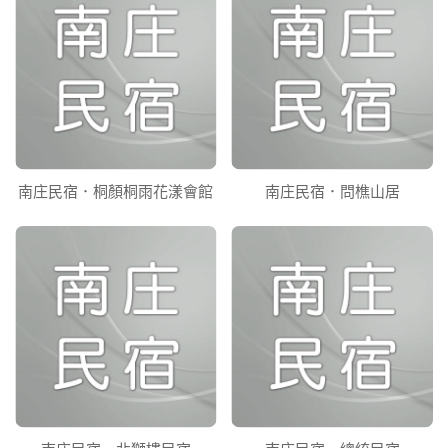
南庄民宿．桐顏桐雨花漾會館
南庄民宿．問樵山居