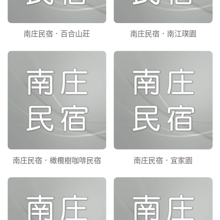
南庄民宿．百合山莊
南庄民宿．南江璞園
南庄民宿．橄欖樹咖啡民宿
南庄民宿．宜家園