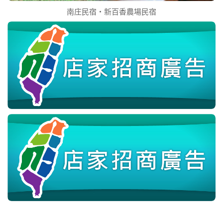
南庄民宿‧新百香農場民宿