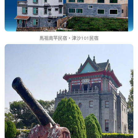
馬祖南竿民宿‧津沙101民宿