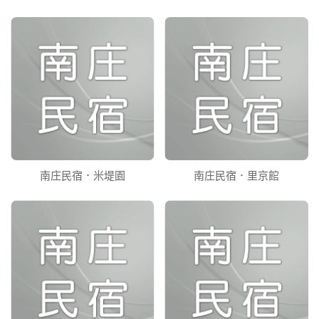
南庄民宿．米堤園
南庄民宿．里京館